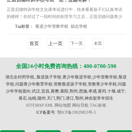
正苗启德特训学校文化课考试进行中，快来看看孩子们认真考试
的模样！在经过了一段时间的刻苦学习之后，正苗启德问题青少
年教育学校对学生们进行了系统的考试，检阅一下孩子们这段时
Tag标签：
叛逆少年管教学校
励志学校
间的学习成果。更重要的是让孩子们通过这一场考试，对自己学
到的知识进行查漏...
首页
上一页
下一页
末页
全国24小时免费咨询热线：400-0700-590
湖北全封闭学校,,叛逆孩子学校,青少年叛逆学校,少年管教学校,叛逆
学校,问题青少年教育学校,管教叛逆孩子学校,管教青少年学校,问题
少年学校面向:武汉,宜昌,襄樊,襄阳,荆州,恩施,孝感,黄冈,十堰,咸宁,
黄石,仙桃,随州,天门,荆门,潜江,鄂州,神农架常年招生
SITEMAP.XML
网站地图
网站导航
TAG标签
lCP备案号:
鄂ICP备19029853号-5