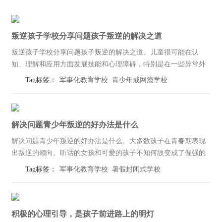
叛逆孩子学校分享问题孩子叛逆的解决之道
叛逆孩子学校分享问题孩子叛逆的解决之道。儿童很可能在认
知、理解和应用方面发展技能和心理障碍，特别是在一些异常外
部因素的影响下，并且没有适当的指导。这些因素往往会刺激他
Tag标签：
军事化教育学校
青少年戒网瘾学校
们的潜意识，刺激他们对外界采取反抗行动，形成“叛逆”。第一:
叛逆孩子学校表...
解决问题青少年叛逆的好办法是什么
解决问题青少年叛逆的好办法是什么。大多数孩子在青春期表现
出叛逆的倾向。听话的女孩和可爱的孩子不知何故变成了倔强的
驴子，它们会走来走去。叛逆的心理经常让孩子像带刺的刺猬，
Tag标签：
军事化教育学校
暑假封闭式学校
父母在很多地方已经习惯了。然而，如果父母渴望“拔荆棘”，他
们不仅不能这样...
积极的心理引导，是孩子前进路上的明灯