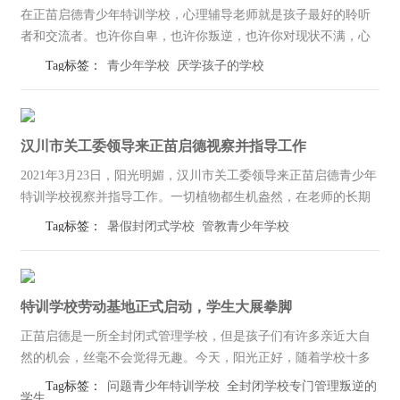
在正苗启德青少年特训学校，心理辅导老师就是孩子最好的聆听
者和交流者。也许你自卑，也许你叛逆，也许你对现状不满，心
理老师永远会耐心地听着你的问题，辅导你，帮助你在迷茫的情
Tag标签：
青少年学校
厌学孩子的学校
绪里变得清醒。学生正在和老师一起布置心理辅导教室，老师在
给学生进行心理辅...
汉川市关工委领导来正苗启德视察并指导工作
2021年3月23日，阳光明媚，汉川市关工委领导来正苗启德青少年
特训学校视察并指导工作。一切植物都生机盎然，在老师的长期
打理下井井有条，老师们用心的付出，只为了给孩子们创造一个
Tag标签：
暑假封闭式学校
管教青少年学校
更好的学习环境和生活环境，更加有益于身心健康。大家一同参
观到了正...
特训学校劳动基地正式启动，学生大展拳脚
正苗启德是一所全封闭式管理学校，但是孩子们有许多亲近大自
然的机会，丝毫不会觉得无趣。今天，阳光正好，随着学校十多
亩的劳动教育基地正式启用，孩子们纷纷撸起胳膊、戴上手套，
Tag标签：
问题青少年特训学校
全封闭学校专门管理叛逆的
学生